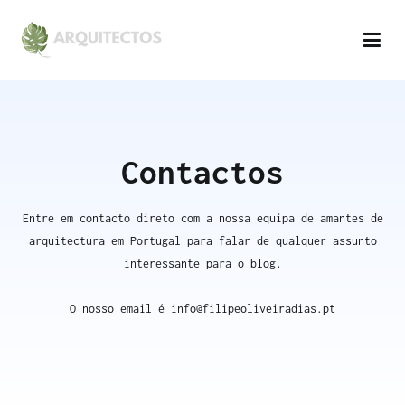
Arquitecto Filipe Oliveira Dias
Uma rede de Arquitectura de prestigio em Portugal
Contactos
Entre em contacto direto com a nossa equipa de amantes de
arquitectura em Portugal para falar de qualquer assunto
interessante para o blog.
O nosso email é
info@filipeoliveiradias.pt