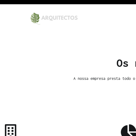
Arquitecto Filipe Oliv
Uma rede de Arquitectura d
Os 
A nossa empresa presta todo o