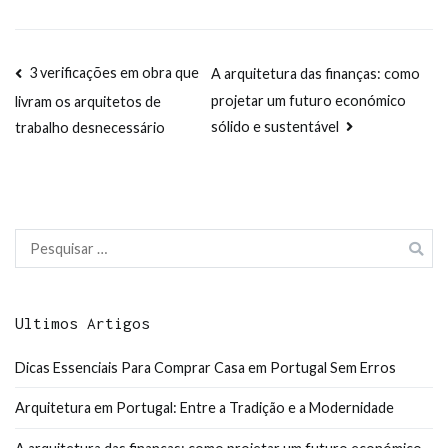
Navegação
3 verificações em obra que
A arquitetura das finanças: como
projetar um futuro económico
livram os arquitetos de
de
sólido e sustentável
trabalho desnecessário
artigos
Pesquisar
por:
Ultimos Artigos
Dicas Essenciais Para Comprar Casa em Portugal Sem Erros
Arquitetura em Portugal: Entre a Tradição e a Modernidade