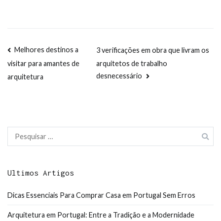
Navegação
Melhores destinos a
3 verificações em obra que livram os
arquitetos de trabalho
visitar para amantes de
de
desnecessário
arquitetura
artigos
Pesquisar
por:
Ultimos Artigos
Dicas Essenciais Para Comprar Casa em Portugal Sem Erros
Arquitetura em Portugal: Entre a Tradição e a Modernidade