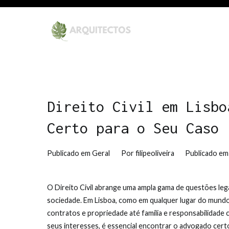
Saltar
para
o
Arquitecto Filipe Oliv
Uma rede de Arquitectura d
conteúdo
Direito Civil em Lisbo
Certo para o Seu Caso
Publicado em
Geral
Por
filipeoliveira
Publicado e
O Direito Civil abrange uma ampla gama de questões lega
sociedade. Em Lisboa, como em qualquer lugar do mundo,
contratos e propriedade até família e responsabilidade c
seus interesses, é essencial encontrar o advogado certo