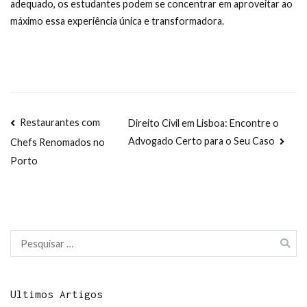
adequado, os estudantes podem se concentrar em aproveitar ao
máximo essa experiência única e transformadora.
Navegação
Restaurantes com
Direito Civil em Lisboa: Encontre o
Advogado Certo para o Seu Caso
Chefs Renomados no
de
Porto
artigos
Pesquisar
por:
Ultimos Artigos