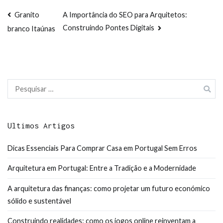
Navegação
Granito
A Importância do SEO para Arquitetos:
Construindo Pontes Digitais
branco Itaúnas
de
artigos
Pesquisar
por:
Ultimos Artigos
Dicas Essenciais Para Comprar Casa em Portugal Sem Erros
Arquitetura em Portugal: Entre a Tradição e a Modernidade
A arquitetura das finanças: como projetar um futuro económico
sólido e sustentável
Construindo realidades: como os jogos online reinventam a