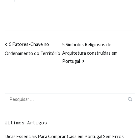
Navegação
5 Fatores-Chave no
5 Simbolos Religiosos de
Arquitetura construídas em
Ordenamento do Território
de
Portugal
artigos
Pesquisar
por:
Ultimos Artigos
Dicas Essenciais Para Comprar Casa em Portugal Sem Erros