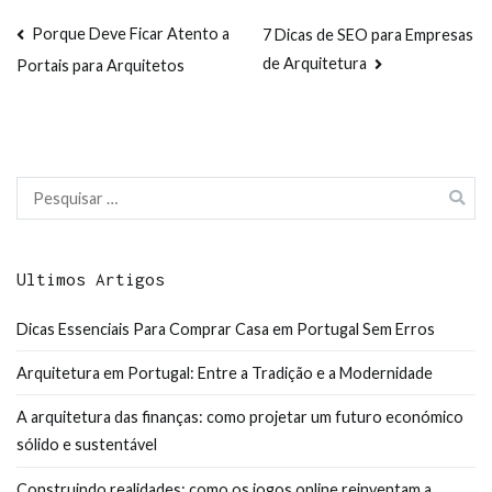
Navegação
Porque Deve Ficar Atento a
7 Dicas de SEO para Empresas
de Arquitetura
Portais para Arquitetos
de
artigos
Pesquisar
por:
Ultimos Artigos
Dicas Essenciais Para Comprar Casa em Portugal Sem Erros
Arquitetura em Portugal: Entre a Tradição e a Modernidade
A arquitetura das finanças: como projetar um futuro económico
sólido e sustentável
Construindo realidades: como os jogos online reinventam a